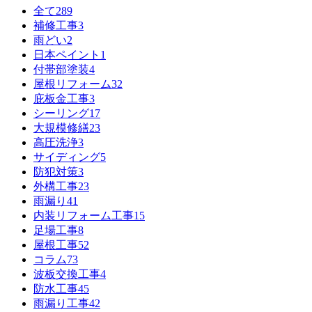
全て
289
補修工事
3
雨どい
2
日本ペイント
1
付帯部塗装
4
屋根リフォーム
32
庇板金工事
3
シーリング
17
大規模修繕
23
高圧洗浄
3
サイディング
5
防犯対策
3
外構工事
23
雨漏り
41
内装リフォーム工事
15
足場工事
8
屋根工事
52
コラム
73
波板交換工事
4
防水工事
45
雨漏り工事
42