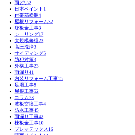
雨どい
2
日本ペイント
1
付帯部塗装
4
屋根リフォーム
32
庇板金工事
3
シーリング
17
大規模修繕
23
高圧洗浄
3
サイディング
5
防犯対策
3
外構工事
23
雨漏り
41
内装リフォーム工事
15
足場工事
8
屋根工事
52
コラム
73
波板交換工事
4
防水工事
45
雨漏り工事
42
棟板金工事
10
プレマテックス
16