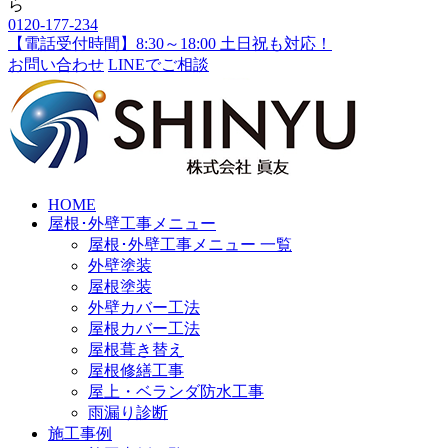
0120-177-234
【電話受付時間】8:30～18:00 土日祝も対応！
お問い合わせ
LINEでご相談
HOME
屋根･外壁工事メニュー
屋根･外壁工事メニュー 一覧
外壁塗装
屋根塗装
外壁カバー工法
屋根カバー工法
屋根葺き替え
屋根修繕工事
屋上・ベランダ防水工事
雨漏り診断
施工事例