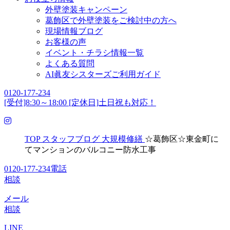
外壁塗装キャンペーン
葛飾区で外壁塗装をご検討中の方へ
現場情報ブログ
お客様の声
イベント・チラシ情報一覧
よくある質問
AI眞友シスターズご利用ガイド
0120-177-234
[受付]8:30～18:00 [定休日]土日祝も対応！
TOP
スタッフブログ
大規模修繕
☆葛飾区☆東金町に
てマンションのバルコニー防水工事
0120-177-234
電話
相談
メール
相談
LINE