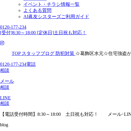
イベント・チラシ情報一覧
よくある質問
AI眞友シスターズご利用ガイド
0120-177-234
[受付]8:30～18:00 [定休日]土日祝も対応！
TOP
スタッフブログ
防犯対策
☆葛飾区水元☆住宅強盗
0120-177-234
電話
相談
メール
相談
LINE
相談
【電話受付時間】8:30～18:00 土日祝も対応！
メール･LI
blog