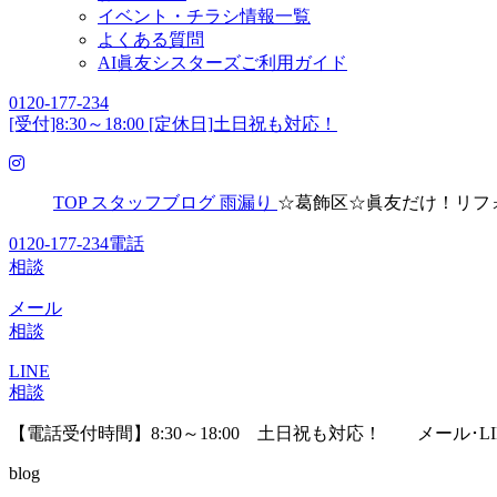
イベント・チラシ情報一覧
よくある質問
AI眞友シスターズご利用ガイド
0120-177-234
[受付]8:30～18:00 [定休日]土日祝も対応！
TOP
スタッフブログ
雨漏り
☆葛飾区☆眞友だけ！リフ
0120-177-234
電話
相談
メール
相談
LINE
相談
【電話受付時間】8:30～18:00 土日祝も対応！
メール･L
blog