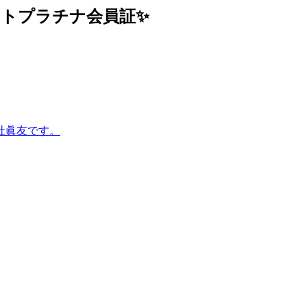
トプラチナ会員証✨
社眞友です。