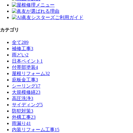
カテゴリ
全て
289
補修工事
3
雨どい
2
日本ペイント
1
付帯部塗装
4
屋根リフォーム
32
庇板金工事
3
シーリング
17
大規模修繕
23
高圧洗浄
3
サイディング
5
防犯対策
3
外構工事
23
雨漏り
41
内装リフォーム工事
15