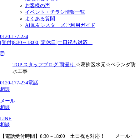
お客様の声
イベント・チラシ情報一覧
よくある質問
AI眞友シスターズご利用ガイド
0120-177-234
[受付]8:30～18:00 [定休日]土日祝も対応！
TOP
スタッフブログ
雨漏り
☆葛飾区水元☆ベランダ防
水工事
0120-177-234
電話
相談
メール
相談
LINE
相談
【電話受付時間】8:30～18:00 土日祝も対応！
メール･