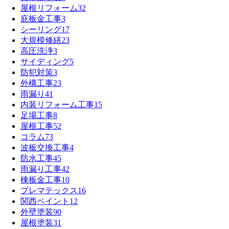
屋根リフォーム
32
庇板金工事
3
シーリング
17
大規模修繕
23
高圧洗浄
3
サイディング
5
防犯対策
3
外構工事
23
雨漏り
41
内装リフォーム工事
15
足場工事
8
屋根工事
52
コラム
73
波板交換工事
4
防水工事
45
雨漏り工事
42
棟板金工事
10
プレマテックス
16
関西ペイント
12
外壁塗装
90
屋根塗装
31