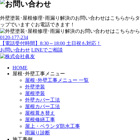
外壁塗装･屋根修理･雨漏り解決
のお問い合わせはこちらから
タ
ップでいますぐお電話できます！
0120-177-234
【電話受付時間】8:30～18:00 土日祝も対応！
お問い合わせ
LINEでご相談
HOME
屋根･外壁工事メニュー
屋根･外壁工事メニュー 一覧
外壁塗装
屋根塗装
外壁カバー工法
屋根カバー工法
屋根葺き替え
屋根修繕工事
屋上・ベランダ防水工事
雨漏り診断
施工事例