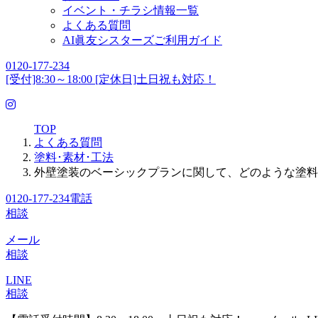
イベント・チラシ情報一覧
よくある質問
AI眞友シスターズご利用ガイド
0120-177-234
[受付]8:30～18:00 [定休日]土日祝も対応！
TOP
よくある質問
塗料･素材･工法
外壁塗装のベーシックプランに関して、どのような塗料
0120-177-234
電話
相談
メール
相談
LINE
相談