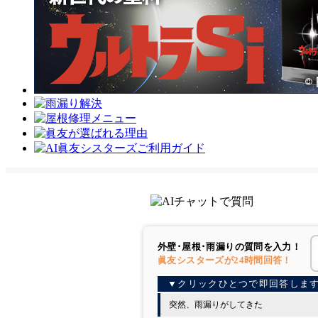
外壁･屋根･雨漏りの
質問を入力！
眞友シスターズが
24時間回答！
突然、雨漏りがしてきた