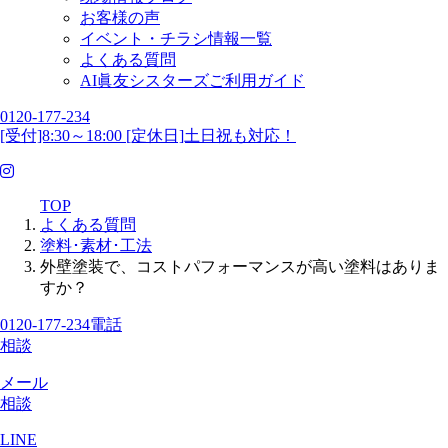
お客様の声
イベント・チラシ情報一覧
よくある質問
AI眞友シスターズご利用ガイド
0120-177-234
[受付]8:30～18:00 [定休日]土日祝も対応！
TOP
よくある質問
塗料･素材･工法
外壁塗装で、コストパフォーマンスが高い塗料はありま
すか？
0120-177-234
電話
相談
メール
相談
LINE