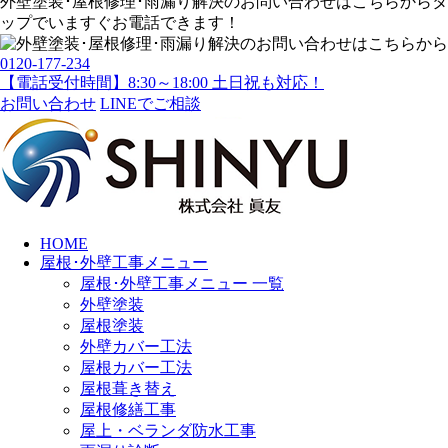
外壁塗装･屋根修理･雨漏り解決
のお問い合わせはこちらから
タ
ップでいますぐお電話できます！
0120-177-234
【電話受付時間】8:30～18:00 土日祝も対応！
お問い合わせ
LINEでご相談
HOME
屋根･外壁工事メニュー
屋根･外壁工事メニュー 一覧
外壁塗装
屋根塗装
外壁カバー工法
屋根カバー工法
屋根葺き替え
屋根修繕工事
屋上・ベランダ防水工事