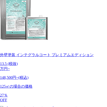
外壁塗装
インテグラルコート プレミアムエディション
13.5
(税抜)
万円~
148,500円~(税込)
125㎡の場合の価格
27
％
OFF