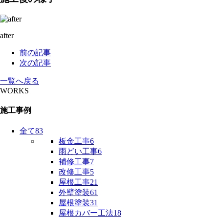
after
前の記事
次の記事
一覧へ戻る
WORKS
施工事例
全て
83
板金工事
6
雨どい工事
6
補修工事
7
改修工事
5
屋根工事
21
外壁塗装
61
屋根塗装
31
屋根カバー工法
18