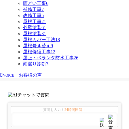
雨どい工事
6
補修工事
7
改修工事
5
屋根工事
21
外壁塗装
61
屋根塗装
31
屋根カバー工法
18
屋根葺き替え
9
屋根修繕工事
12
屋上・ベランダ防水工事
26
雨漏り診断
3
お客様の声
VOICE
質問を入力！
24時間回答！