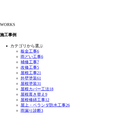
WORKS
施工事例
カテゴリから選ぶ
板金工事
6
雨どい工事
6
補修工事
7
改修工事
5
屋根工事
21
外壁塗装
61
屋根塗装
31
屋根カバー工法
18
屋根葺き替え
9
屋根修繕工事
12
屋上・ベランダ防水工事
26
雨漏り診断
3