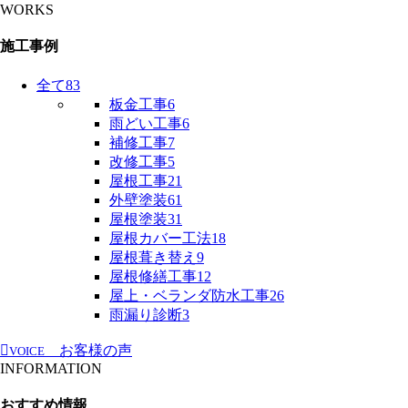
WORKS
施工事例
全て
83
板金工事
6
雨どい工事
6
補修工事
7
改修工事
5
屋根工事
21
外壁塗装
61
屋根塗装
31
屋根カバー工法
18
屋根葺き替え
9
屋根修繕工事
12
屋上・ベランダ防水工事
26
雨漏り診断
3
お客様の声
VOICE
INFORMATION
おすすめ情報