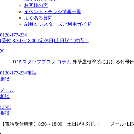
お客様の声
イベント・チラシ情報一覧
よくある質問
AI眞友シスターズご利用ガイド
0120-177-234
[受付]8:30～18:00 [定休日]土日祝も対応！
TOP
スタッフブログ
コラム
外壁屋根塗装における付帯
0120-177-234
電話
相談
メール
相談
LINE
相談
【電話受付時間】8:30～18:00 土日祝も対応！
メール･LI