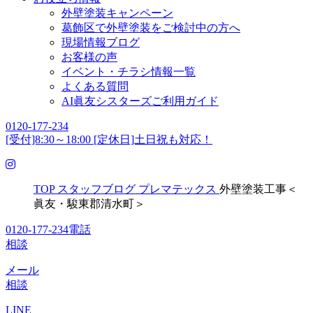
外壁塗装キャンペーン
葛飾区で外壁塗装をご検討中の方へ
現場情報ブログ
お客様の声
イベント・チラシ情報一覧
よくある質問
AI眞友シスターズご利用ガイド
0120-177-234
[受付]8:30～18:00 [定休日]土日祝も対応！
TOP
スタッフブログ
プレマテックス
外壁塗装工事＜
眞友・駿東郡清水町＞
0120-177-234
電話
相談
メール
相談
LINE