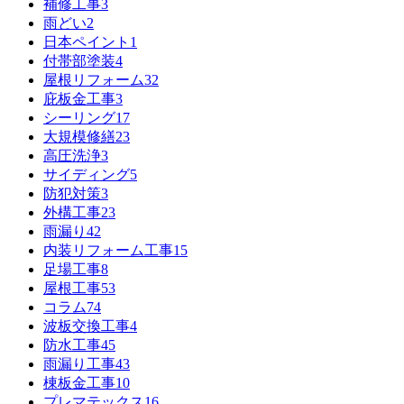
補修工事
3
雨どい
2
日本ペイント
1
付帯部塗装
4
屋根リフォーム
32
庇板金工事
3
シーリング
17
大規模修繕
23
高圧洗浄
3
サイディング
5
防犯対策
3
外構工事
23
雨漏り
42
内装リフォーム工事
15
足場工事
8
屋根工事
53
コラム
74
波板交換工事
4
防水工事
45
雨漏り工事
43
棟板金工事
10
プレマテックス
16