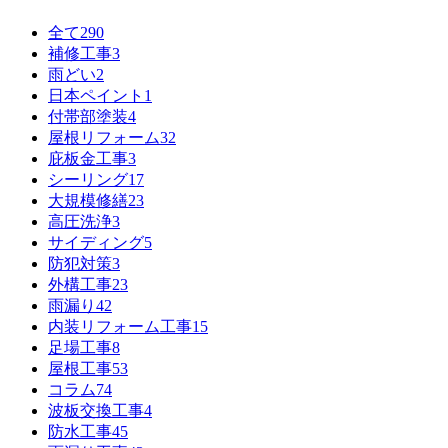
全て
290
補修工事
3
雨どい
2
日本ペイント
1
付帯部塗装
4
屋根リフォーム
32
庇板金工事
3
シーリング
17
大規模修繕
23
高圧洗浄
3
サイディング
5
防犯対策
3
外構工事
23
雨漏り
42
内装リフォーム工事
15
足場工事
8
屋根工事
53
コラム
74
波板交換工事
4
防水工事
45