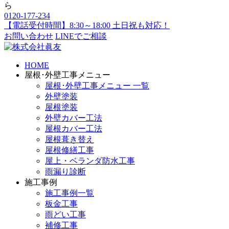
0120-177-234
【電話受付時間】8:30～18:00 土日祝も対応！
お問い合わせ
LINEでご相談
HOME
屋根･外壁工事メニュー
屋根･外壁工事メニュー 一覧
外壁塗装
屋根塗装
外壁カバー工法
屋根カバー工法
屋根葺き替え
屋根修繕工事
屋上・ベランダ防水工事
雨漏り診断
施工事例
施工事例一覧
板金工事
雨どい工事
補修工事